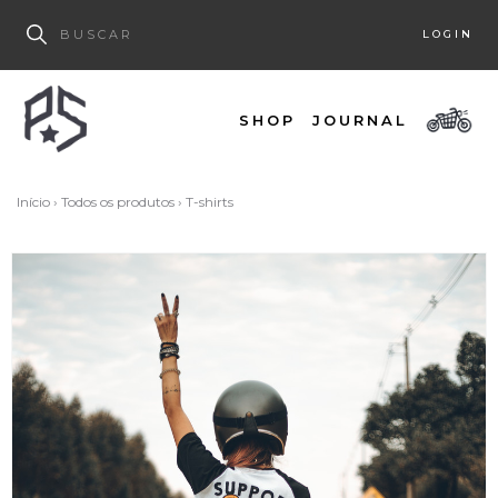
LOGIN
SHOP
JOURNAL
Início
›
Todos os produtos
›
T-shirts