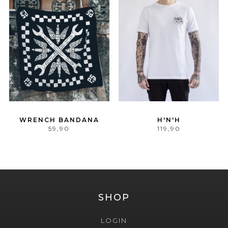
WRENCH BANDANA
H'N'H
59,90
119,90
SHOP
LOGIN