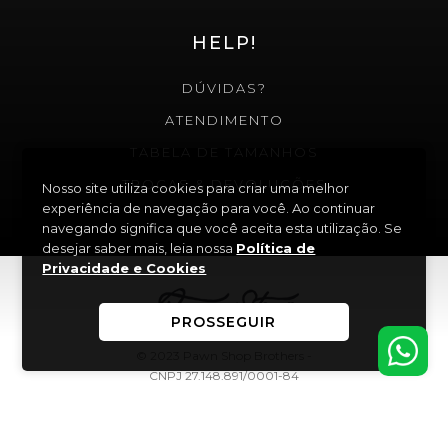
HELP!
DÚVIDAS?
ATENDIMENTO
TABELA DE TAMANHOS
TROCAS & DEVOLUÇÕES
Nosso site utiliza cookies para criar uma melhor
experiência de navegação para você. Ao continuar
navegando significa que você aceita esta utilização. Se
desejar saber mais, leia nossa
Política de
Privacidade e Cookies
PROSSEGUIR
© 2023 Pawn Shop Brothers -
CNPJ 27.148.891/0001-84