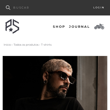
LOGIN
SHOP
JOURNAL
Início
›
Todos os produtos
›
T-shirts