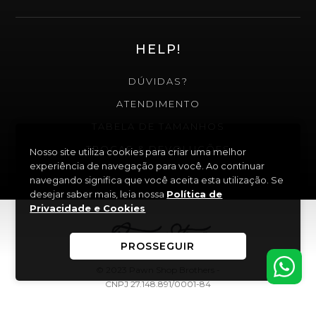
HELP!
DÚVIDAS?
ATENDIMENTO
TABELA DE TAMANHOS
TROCAS & DEVOLUÇÕES
Nosso site utiliza cookies para criar uma melhor
experiência de navegação para você. Ao continuar
navegando significa que você aceita esta utilização. Se
desejar saber mais, leia nossa
Política de
Privacidade e Cookies
PROSSEGUIR
© 2023 Pawn Shop Brothers -
CNPJ 27.148.891/0001-84