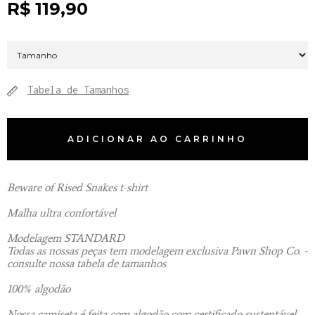
R$
119,90
Tabela de Tamanhos
ADICIONAR AO CARRINHO
Beware of Rised Snakes t-shirt
Malha ultra confortável
Modelagem STANDARD
Todas as nossas peças tem modelagem exclusiva Pawn Shop Co. -
consulte nossa tabela de tamanhos
100% algodão
Nossa camiseta é feita com algodão com certificado sustentável