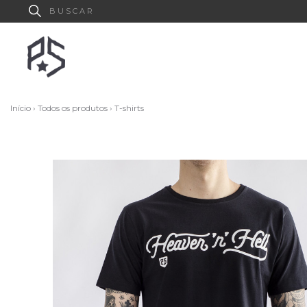
Início
›
Todos os produtos
›
T-shirts