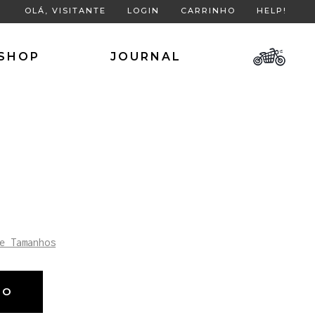
OLÁ, VISITANTE
LOGIN
CARRINHO
HELP!
SHOP
JOURNAL
e Tamanhos
HO